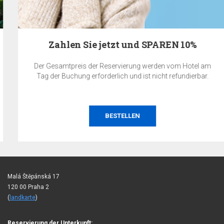
Zahlen Sie jetzt und SPAREN 10%
Der Gesamtpreis der Reservierung werden vom Hotel am
Tag der Buchung erforderlich und ist nicht refundierbar.
BESTELLEN
Malá Štěpánská 17
120 00 Praha 2
(
landkarte
)
Reservierung der Unterkunft: