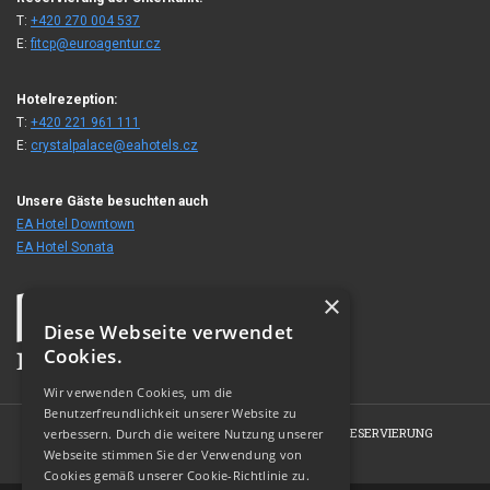
T:
+420 270 004 537
E:
fitcp@euroagentur.cz
Hotelrezeption:
T:
+420 221 961 111
E:
crystalpalace@eahotels.cz
Unsere Gäste besuchten auch
EA Hotel Downtown
EA Hotel Sonata
×
Diese Webseite verwendet
Cookies.
Wir verwenden Cookies, um die
Benutzerfreundlichkeit unserer Website zu
HOME
HOTEL
ZIMMER
ANGEBOTE
RESERVIERUNG
verbessern. Durch die weitere Nutzung unserer
Webseite stimmen Sie der Verwendung von
FOTOGALERIE
KONTAKT
Cookies gemäß unserer Cookie-Richtlinie zu.