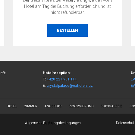
Der Gesamtpreis der Reservierung werden vom
Hotel am Tag der Buchung erforderlich und ist
nicht refundierbar.
BESTELLEN
nft:
Hotelrezeption:
Un
T:
+420 221 961 111
EA
E:
crystalpalace@eahotels.cz
EA
HOTEL
ZIMMER
ANGEBOTE
RESERVIERUNG
FOTOGALERIE
KO
Allgemeine Buchungsbedingungen
Datenschut