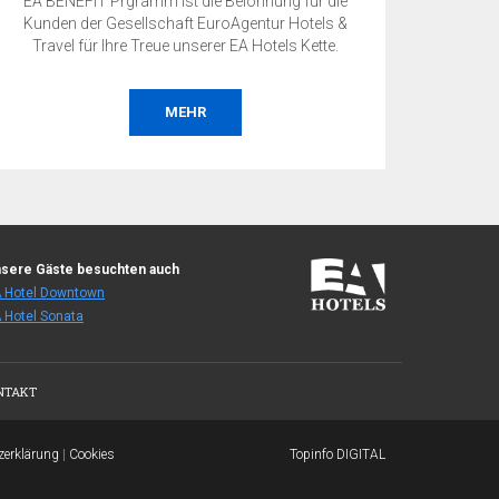
EA BENEFIT Prgramm ist die Belohnung für die
Kunden der Gesellschaft EuroAgentur Hotels &
Travel für Ihre Treue unserer EA Hotels Kette.
MEHR
sere Gäste besuchten auch
 Hotel Downtown
 Hotel Sonata
NTAKT
zerklärung
|
Cookies
Topinfo DIGITAL