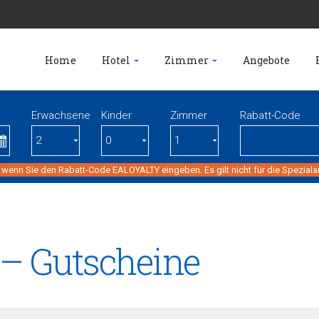
Home
Hotel
Zimmer
Angebote
Erwachsene
Kinder
Zimmer
Rabatt-Code
 wenn Sie den Rabatt-Code EALOYALTY eingeben. Es gilt nicht für die Spezial
 – Gutscheine