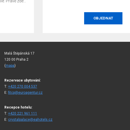
OBJEDNAT
Malá Štěpánská 17
120 00 Praha 2
(
mapa
)
Rezervace ubytování:
T:
+420 270 004 537
E:
fitcp@euroagentur.cz
Recepce hotelu:
T:
+420 221 961 111
E:
crystalpalace@eahotels.cz