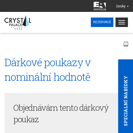
česky
Togg
REZERVACE
navig
Dárkové poukazy v
nominální hodnotě
SPECIÁLNÍ NABÍDKY
Objednávám tento dárkový
poukaz